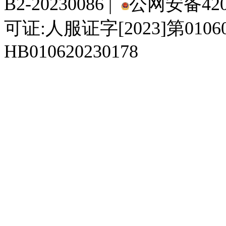
B2-20230086 |
公网安备4201
可证:人服证字[2023]第010
HB010620230178
929人才网
929招聘网
南方人才网
919人才网
939人才网
520人才
92
联合人才网
联合招聘网
888人才网
163人才网
163招聘网
985人才网
21
同城招聘网
毕业生求职网
域名抢注网
招聘人才网
中国直聘网
中国人才招聘网
中
直聘招聘网
人才网
武汉人才网
520人才网
28人才网
最新招聘信息
最