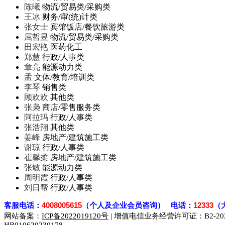
陈曦
物流/贸易类/采购类
王冰
财务/审(统)计类
张女士
宾馆饭店/餐饮旅游类
屈哲昱
物流/贸易类/采购类
田宏艳
医药化工
郑慧
行政/人事类
章亮
能源动力类
孟
文体/教育/培训类
李琴
销售类
顾欢欢
其他类
张枭
商店/零售服务类
阿拉玛
行政/人事类
张浩翔
其他类
姜峰
房地产/建筑施工类
谢琼
行政/人事类
崔馨柔
房地产/建筑施工类
张敏
能源动力类
周明霞
行政/人事类
刘日帮
行政/人事类
客
服电话：
4008005615
（个人及企业会员咨询） 电话：
12333
（
网站备案：
ICP备2022019120号
| 增值电信业务经营许可证：B2-2023