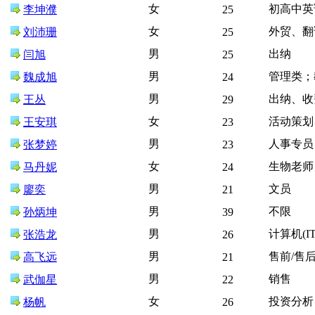
女
初高中英
李坤濮
25
女
外贸、翻
刘沛珊
25
男
出纳
闫旭
25
男
管理类；
魏成旭
24
男
出纳、收
王丛
29
女
活动策划
王安琪
23
男
人事专员
张梦婷
23
女
生物老师
马丹妮
24
男
文员
廖奕
21
男
不限
孙炳坤
39
男
计算机(I
张浩龙
26
男
售前/售
高飞远
21
男
销售
武伽星
22
女
投资分析
杨帆
26