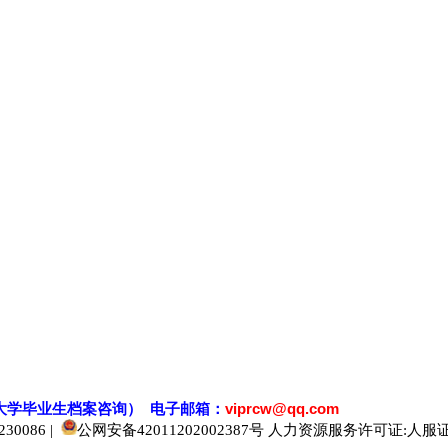
大学毕业生档案
咨
询） 电子邮箱：
viprcw@qq.com
0086 |
公网安备42011202002387号
人力资源服务许可证:人服证字[2