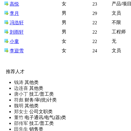
女
产品/项
高悦
23
男
文员
李月
29
男
不限
冯浩轩
22
男
工程师
刘雨轩
22
女
无
小童
22
女
文员
李迎雪
24
推荐人才
钱涛
其他类
边连喜
其他类
唐小丁
技工/普工类
符彪
财务/审(统)计类
魏明
其他类
郑女士
公司文职类
董竹
电子通讯/电气(器)类
邵传军
技工/普工类
田先生
销售类