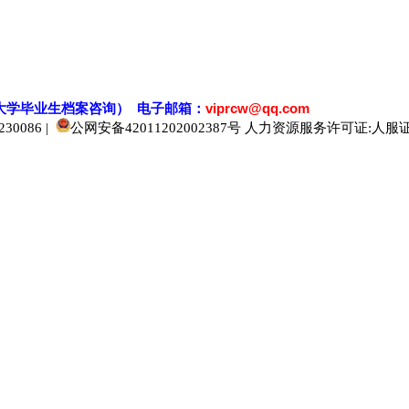
大学毕业生档案
咨
询） 电子邮箱：
viprcw@qq.com
0086 |
公网安备42011202002387号
人力资源服务许可证:人服证字[2
520人才
929人才
应届生人才网
中国人才网
985人才网
211人才网
1001人才网
1688人才网
中国人才招聘网
中国招聘网
boss招聘网
直聘人才网
最新招聘信息
最新求职简历
597招聘网
百网人才