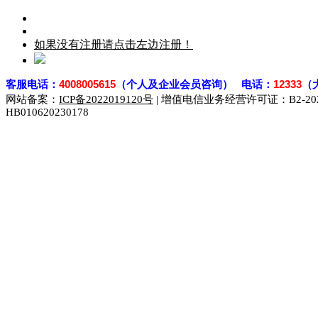
如果没有注册请点击左边注册！
客
服电话：
4008005615
（个人及企业会员咨询） 电话：
12333
（
网站备案：
ICP备2022019120号
| 增值电信业务经营许可证：B2-2023
HB010620230178
929人才网
929招聘网
南方人才网
919人才网
939人才网
联合人才网
联合招聘网
888人才网
163人才网
163招聘网
同城招聘网
毕业生求职网
域名抢注网
招聘人才网
中国直聘网
直聘招聘网
人才网
武汉人才网
520人才网
28人才网