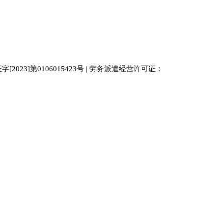
023]第0106015423号 | 劳务派遣经营许可证：
中国人才
人才网
南京人才网
929人才网站
招聘网
人力资源
百事通同城网
人才招聘网
52人才网
最新招聘
今日信息网
bossrcw
江苏人才网
人才网站大全
招聘网
购买友情链接