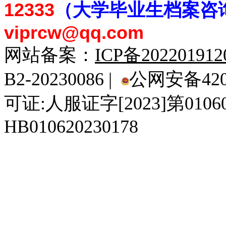
12333
（大学毕业生档案
咨
viprcw@qq.com
网站备案：
ICP备20220191
B2-20230086 |
公网安备4201
可证:人服证字[2023]第010
HB010620230178
929人才网
929招聘网
南方人才网
919人才网
939人才网
520人才
92
联合人才网
联合招聘网
888人才网
163人才网
163招聘网
985人才网
21
同城招聘网
毕业生求职网
域名抢注网
招聘人才网
中国直聘网
中国人才招聘网
中
直聘招聘网
人才网
武汉人才网
520人才网
28人才网
最新招聘信息
最